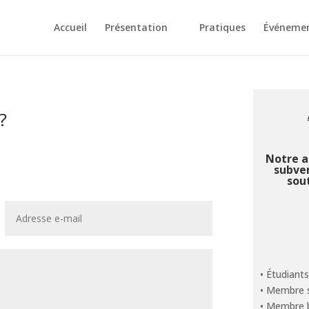
Accueil
Présentation
Pratiques
Événeme
?
Notre a
subven
sou
• Étudiant
• Membre s
• Membre bi