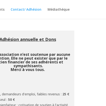
nts
Contact/ Adhésion
Médiathéque
Adhésion annuelle et Dons
ssociation n’est soutenue par aucune
tion. Elle ne peut exister que par le
tien financier de ses adhérents et
sympathisants.
Merci à vous tous.
s, demandeurs d’emploi, faibles revenus :
25 €
eul :
50 €
enfaiteur : cotisation de soutien à l’activité