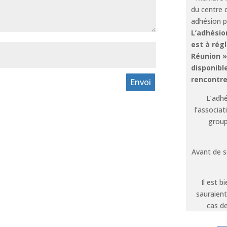
du centre 
adhésion p
L’adhésion
est à rég
Réunion » 
disponibl
rencontre
Envoi
L’adhé
l’associa
group
Avant de se
Il est 
sauraient
cas de