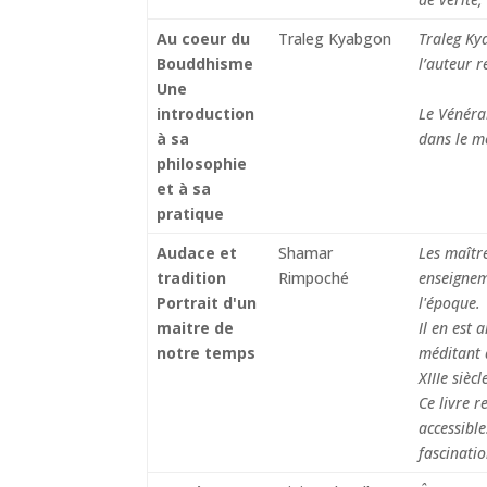
Au coeur du
Traleg Kyabgon
Traleg Kya
Bouddhisme
l’auteur 
Une
introduction
Le Vénéra
à sa
dans le m
philosophie
et à sa
pratique
Audace et
Shamar
Les maître
tradition
Rimpoché
enseignem
Portrait d'un
l'époque.
maitre de
Il en est
notre temps
méditant 
XIIIe sièc
Ce livre 
accessible
fascinatio