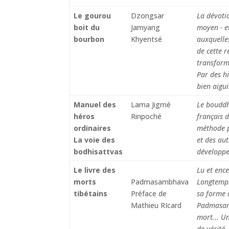
Le gourou
Dzongsar
La dévotio
boit du
Jamyang
moyen - et
bourbon
Khyentsé
auxquelle
de cette r
transform
Par des hi
bien aigui
Manuel des
Lama Jigmé
Le bouddhi
héros
Rinpoché
français 
ordinaires
méthode p
La voie des
et des aut
bodhisattvas
développer
Le livre des
Lu et ence
morts
Padmasambhava
Longtemps 
tibétains
Préface de
sa forme 
Mathieu RIcard
Padmasambh
mort... Un
de vérité,