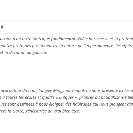
mé
uction d'un texte tantrique fondamental révèle la richesse et la profond
s quatre pratiques préliminaires, la nature de l'impermanence, les effe
et la dévotion au gourou.
incarnation du nom, Yongey Mingyour Rinpotché nous présente ici les 
à toutes les écoles et quatre « uniques », propres au bouddhisme tibét
ques sont destinées à nous éloigner des habitudes qui nous plongent da
ers la clarté, génératrice du vrai bien-être.