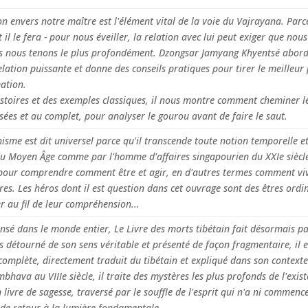
n envers notre maître est l'élément vital de la voie du Vajrayana. Par
 il le fera - pour nous éveiller, la relation avec lui peut exiger que nou
s nous tenons le plus profondément. Dzongsar Jamyang Khyentsé aborde
elation puissante et donne des conseils pratiques pour tirer le meilleur
ation.
stoires et des exemples classiques, il nous montre comment cheminer le
sées et au complet, pour analyser le gourou avant de faire le saut.
sme est dit universel parce qu'il transcende toute notion temporelle et 
du Moyen Âge comme par l'homme d'affaires singapourien du XXIe siècl
our comprendre comment être et agir, en d'autres termes comment vi
res. Les héros dont il est question dans cet ouvrage sont des êtres ordi
 au fil de leur compréhension...
nsé dans le monde entier, Le Livre des morts tibétain fait désormais pa
détourné de son sens véritable et présenté de façon fragmentaire, il est
complète, directement traduit du tibétain et expliqué dans son context
ava au VIIIe siècle, il traite des mystères les plus profonds de l'exist
 livre de sagesse, traversé par le souffle de l'esprit qui n'a ni commenc
 de retour à la lumière fondamentale.