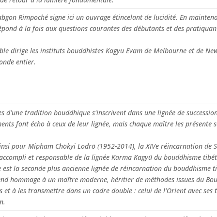
bgon Rimpoché signe ici un ouvrage étincelant de lucidité. En maintena
répond à la fois aux questions courantes des débutants et des pratiquan
ble dirige les instituts bouddhistes Kagyu Evam de Melbourne et de New
onde entier.
s d'une tradition bouddhique s'inscrivent dans une lignée de succession
ents font écho à ceux de leur lignée, mais chaque maître les présente 
 ainsi pour Mipham Chökyi Lodrö (1952-2014), la XIVe réincarnation de 
accompli et responsable de la lignée Karma Kagyü du bouddhisme tibét
le est la seconde plus ancienne lignée de réincarnation du bouddhisme ti
rend hommage à un maître moderne, héritier de méthodes issues du Boud
s et à les transmettre dans un cadre double : celui de l'Orient avec ses t
n.