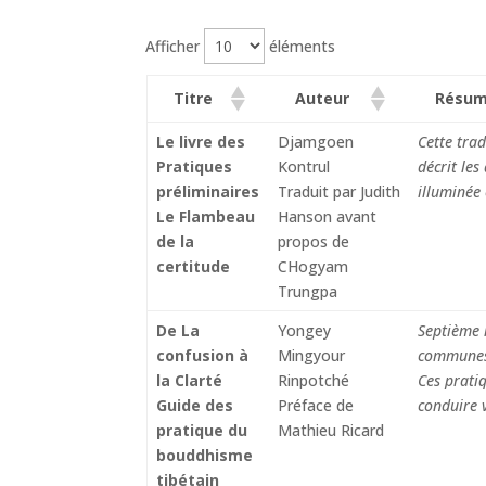
Afficher
éléments
Titre
Auteur
Résu
Le livre des
Djamgoen
Cette trad
Pratiques
Kontrul
décrit le
préliminaires
Traduit par Judith
illuminée 
Le Flambeau
Hanson avant
de la
propos de
certitude
CHogyam
Trungpa
De La
Yongey
Septième 
confusion à
Mingyour
communes 
la Clarté
Rinpotché
Ces prati
Guide des
Préface de
conduire v
pratique du
Mathieu Ricard
bouddhisme
tibétain