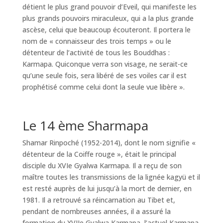
détient le plus grand pouvoir d’Eveil, qui manifeste les
plus grands pouvoirs miraculeux, qui a la plus grande
ascèse, celui que beaucoup écouteront. Il portera le
nom de « connaisseur des trois temps » ou le
détenteur de l’activité de tous les Bouddhas :
Karmapa. Quiconque verra son visage, ne serait-ce
qu’une seule fois, sera libéré de ses voiles car il est
prophétisé comme celui dont la seule vue libère ».
Le 14 ème Sharmapa
Shamar Rinpoché (1952-2014), dont le nom signifie «
détenteur de la Coiffe rouge », était le principal
disciple du XVIe Gyalwa Karmapa. Il a reçu de son
maître toutes les transmissions de la lignée kagyü et il
est resté auprès de lui jusqu’à la mort de dernier, en
1981. Il a retrouvé sa réincarnation au Tibet et,
pendant de nombreuses années, il a assuré la
formation du XVIIe Gyalwa Karmapa, l’actuel Karmapa.